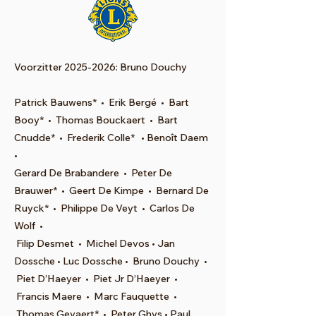
Voorzitter
2025-2026
: Bruno Douchy
Patrick Bauwens* • Erik Bergé • Bart
Booy* • Thomas Bouckaert • Bart
Cnudde* • Frederik Colle* • Benoît Daem
•
Gerard De Brabandere • Peter De
Brauwer* • Geert De Kimpe • Bernard De
Ruyck* • Philippe De Veyt • Carlos De
Wolf •
Filip Desmet • Michel Devos • Jan
Dossche • Luc Dossche • Bruno Douchy •
Piet D’Haeyer • Piet Jr D’Haeyer •
Francis Maere • Marc Fauquette •
Thomas Gevaert* • Peter Ghys • Paul