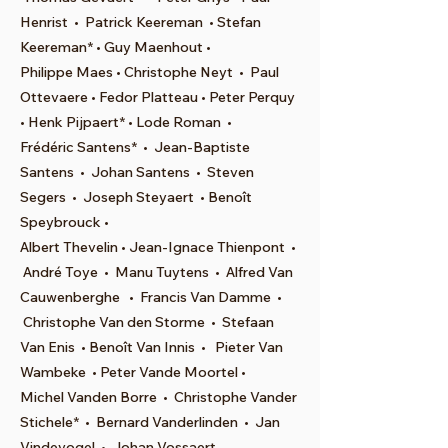
Henrist • Patrick Keereman • Stefan
Keereman* • Guy Maenhout •
Philippe Maes • Christophe Neyt • Paul
Ottevaere • Fedor Platteau • Peter Perquy
• Henk Pijpaert* • Lode Roman •
Frédéric Santens* • Jean-Baptiste
Santens • Johan Santens • Steven
Segers • Joseph Steyaert • Benoît
Speybrouck •
Albert Thevelin • Jean-Ignace Thienpont •
André Toye • Manu Tuytens • Alfred Van
Cauwenberghe • Francis Van Damme •
Christophe Van den Storme • Stefaan
Van Enis • Benoît Van Innis • Pieter Van
Wambeke • Peter Vande Moortel •
Michel Vanden Borre • Christophe Vander
Stichele* • Bernard Vanderlinden • Jan
Vindevogel • Johan Vossaert